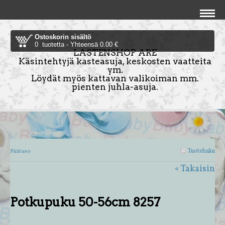
Ostoskorin sisältö
0 tuotetta - Yhteensä 0.00 €
LASTENSHOP ARE
Käsintehtyjä kasteasuja, keskosten vaatteita
ym.
Löydät myös kattavan valikoiman mm.
pienten juhla-asuja.
Tuotehaku
Päätaso
« Takaisin
Potkupuku 50-56cm 8257