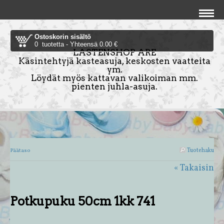
Ostoskorin sisältö
0 tuotetta - Yhteensä 0.00 €
LASTENSHOP ARE
Käsintehtyjä kasteasuja, keskosten vaatteita
ym.
Löydät myös kattavan valikoiman mm.
pienten juhla-asuja.
Tuotehaku
Päätaso
« Takaisin
Potkupuku 50cm 1kk 741