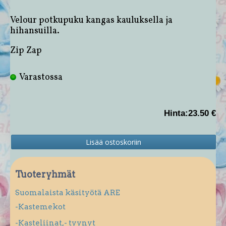
Velour potkupuku kangas kauluksella ja
hihansuilla.
Zip Zap
Varastossa
Hinta:
23.50 €
Tuoteryhmät
Suomalaista käsityötä ARE
-Kastemekot
-Kasteliinat,- tyynyt