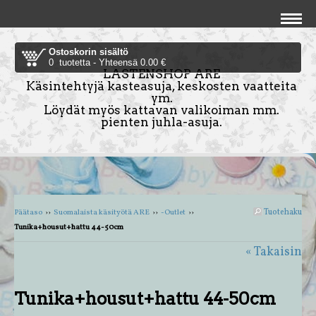
Ostoskorin sisältö
0 tuotetta - Yhteensä 0.00 €
LASTENSHOP ARE
Käsintehtyjä kasteasuja, keskosten vaatteita
ym.
Löydät myös kattavan valikoiman mm.
pienten juhla-asuja.
Tuotehaku
Päätaso
››
Suomalaista käsityötä ARE
››
-Outlet
››
Tunika+housut+hattu 44-50cm
« Takaisin
Tunika+housut+hattu 44-50cm