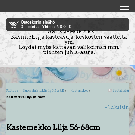
Ostoskorin sisältö
0 tuotetta - Yhteensä 0.00 €
LASTENSHOP ARE
Käsintehtyjä kasteasuja, keskosten vaatteita
ym.
Löydät myös kattavan valikoiman mm.
pienten juhla-asuja.
Tuotehaku
Päätaso
››
Suomalaista käsityötä ARE
››
-Kastemekot
››
Kastemekko Lilja 56-68cm
« Takaisin
Kastemekko Lilja 56-68cm