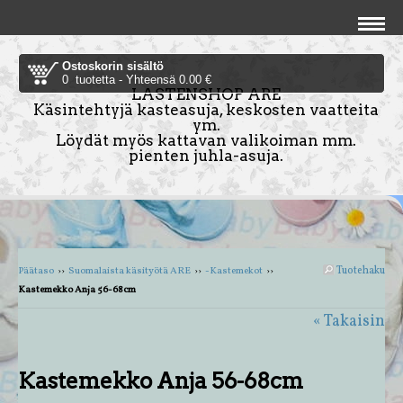
Ostoskorin sisältö
0 tuotetta - Yhteensä 0.00 €
LASTENSHOP ARE
Käsintehtyjä kasteasuja, keskosten vaatteita
ym.
Löydät myös kattavan valikoiman mm.
pienten juhla-asuja.
Tuotehaku
Päätaso
››
Suomalaista käsityötä ARE
››
-Kastemekot
››
Kastemekko Anja 56-68cm
« Takaisin
Kastemekko Anja 56-68cm