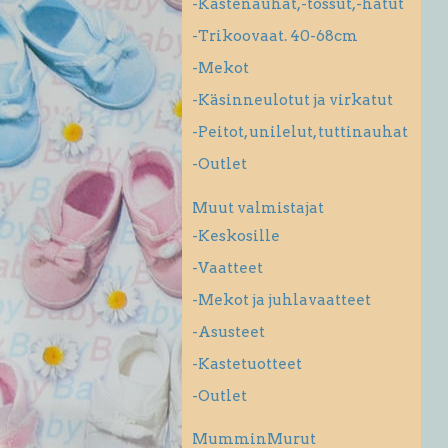
-Kastenauhat,-tossut,-hatut
-Trikoovaat. 40-68cm
-Mekot
-Käsinneulotut ja virkatut
-Peitot, unilelut, tuttinauhat
-Outlet
Muut valmistajat
-Keskosille
-Vaatteet
-Mekot ja juhlavaatteet
-Asusteet
-Kastetuotteet
-Outlet
MumminMurut