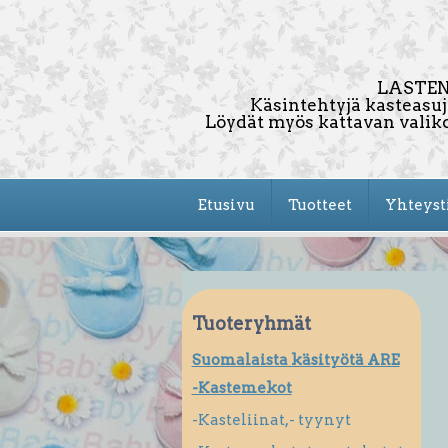
LASTEN
Käsintehtyjä kasteasuj
Löydät myös kattavan valik
Etusivu
Tuotteet
Yhteyst
Tuoteryhmät
Suomalaista käsityötä ARE
-Kastemekot
-Kasteliinat,- tyynyt