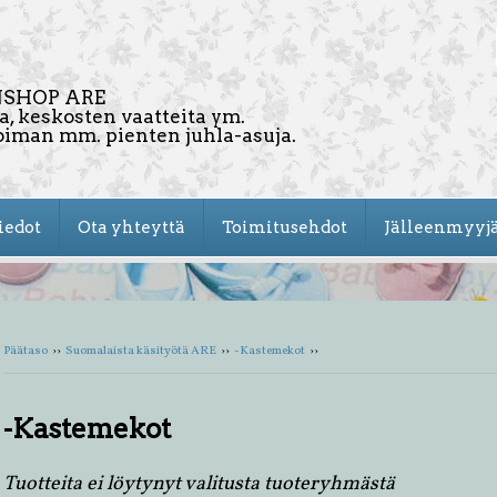
SHOP ARE
a, keskosten vaatteita ym.
oiman mm. pienten juhla-asuja.
iedot
Ota yhteyttä
Toimitusehdot
Jälleenmyyjä
Päätaso
››
Suomalaista käsityötä ARE
››
-Kastemekot
››
-Kastemekot
Tuotteita ei löytynyt valitusta tuoteryhmästä