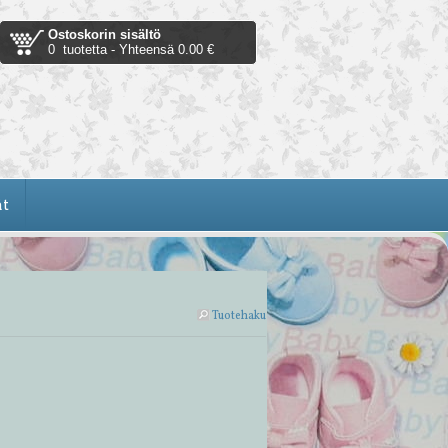
Ostoskorin sisältö
0 tuotetta - Yhteensä 0.00 €
t
Tuotehaku